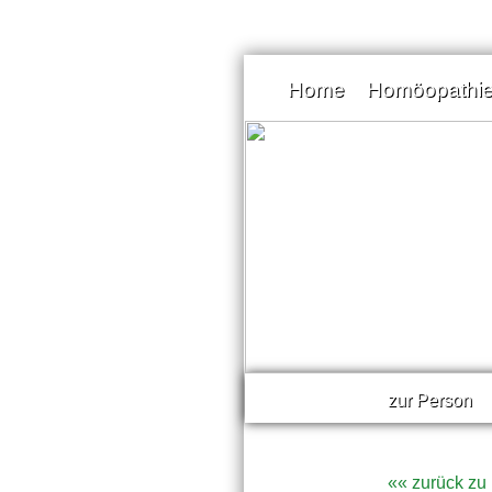
Home
Homöopathi
zur Person
«« zurück z