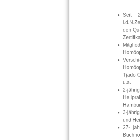
Seit 
i.d.N.Z
den Qua
Zertifik
Mitgli
Homöop
Versch
Homöopa
Tjado G
u.a.
2-jähr
Heilpra
Hambur
3-jähri
und Hei
27- jäh
Buchho